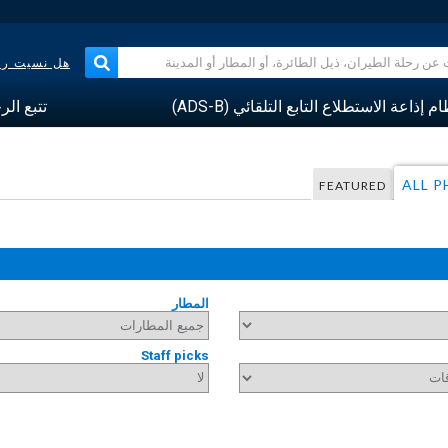
هل نسيت رقم
م إذاعة الاستطلاع التابع التلقائي (ADS-B)
تتبع الر
ALL 
FEATURED
المطار
Staff picks