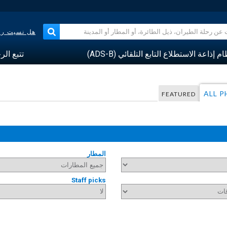
هل نسيت رقم
م إذاعة الاستطلاع التابع التلقائي (ADS-B)
تتبع الر
ALL 
FEATURED
المطار
Staff picks