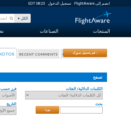
انضم إلى FlightAware
تسجيل الدخول
08:23 EDT
الكل
المنتجات
الصناعات
نظا
↑ قم بتحميل صورك
PHOTOS
RECENT COMMENTS
COMMUNITY TAGGING
تصفح
الكلمات الدلالية/ الفئات
فرز حسب
بحث
التاريخ
نفذ!