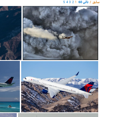
سابق /
تالي 60
1
2
3
4
5