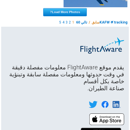
Load More Photos?
tracking
KAFW
سابق /
تالي 60
1
2
3
4
5
يقدم موقع FlightAware معلومات مفصلة دقيقة
في وقت حدوثها ومعلومات مفصلة سابقة وتبنؤية
خاصة بكل أقسام
صناعة الطيران.