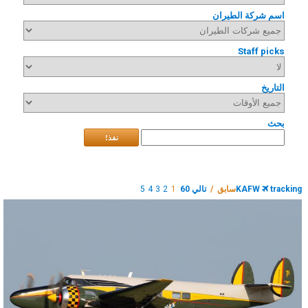
اسم شركة الطيران
Staff picks
التاريخ
بحث
نفذ!
tracking
KAFW
سابق /
تالي 60
1
2
3
4
5