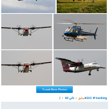
Load More Photos?
tracking
KGIC
سابق /
تالي 60
1
2