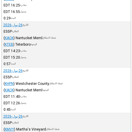
EDT
16:25
مغادرة
EDT
16:55
وصول
0:29
المدة
26-يول-2026
التاريخ
E55P
الطائرة
(
KACK
)
Nantucket Meml
نقطة الانطلاق
(
KTEB
)
Teterboro
الوجهة
EDT
14:23
مغادرة
EDT
15:20
وصول
0:57
المدة
26-يول-2026
التاريخ
E55P
الطائرة
(
KHPN
)
Westchester County
نقطة الانطلاق
(
KACK
)
Nantucket Meml
الوجهة
EDT
11:40
مغادرة
EDT
12:26
وصول
0:45
المدة
26-يول-2026
التاريخ
E55P
الطائرة
(
KMVY
)
Martha's Vineyard
نقطة الانطلاق