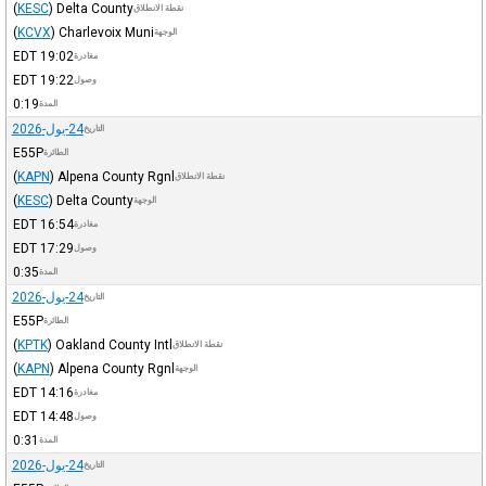
(
KESC
)
Delta County
نقطة الانطلاق
(
KCVX
)
Charlevoix Muni
الوجهة
EDT
19:02
مغادرة
EDT
19:22
وصول
0:19
المدة
24-يول-2026
التاريخ
E55P
الطائرة
(
KAPN
)
Alpena County Rgnl
نقطة الانطلاق
(
KESC
)
Delta County
الوجهة
EDT
16:54
مغادرة
EDT
17:29
وصول
0:35
المدة
24-يول-2026
التاريخ
E55P
الطائرة
(
KPTK
)
Oakland County Intl
نقطة الانطلاق
(
KAPN
)
Alpena County Rgnl
الوجهة
EDT
14:16
مغادرة
EDT
14:48
وصول
0:31
المدة
24-يول-2026
التاريخ