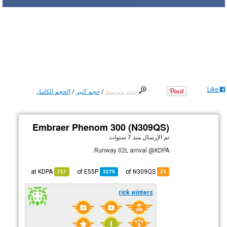
Like
حجم متوسط
/
حجم كبير
/
الحجم الكامل
Embraer Phenom 300 (N309QS)
تم الإرسال
منذ 7 سنوات
Runway 02L arrival @KDPA.
KDPA
at
E55P
of
of N309QS
717
3275
23
rick winters