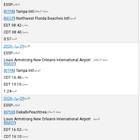
E55P
الطائرة
(
KTPA
)
Tampa Intl
نقطة الانطلاق
(
KECP
)
Northwest Florida Beaches Intl
الوجهة
EDT
08:42
مغادرة
CDT
08:40
وصول
0:57
المدة
29-يول-2026
التاريخ
E55P
الطائرة
Louis Armstrong New Orleans International Airport
نقطة الانطلاق
(
KMSY
)
(
KTPA
)
Tampa Intl
الوجهة
CDT
16:46
مغادرة
EDT
19:10
وصول
1:24
المدة
29-يول-2026
التاريخ
E55P
الطائرة
(
KPDK
)
Dekalb-Peachtree
نقطة الانطلاق
Louis Armstrong New Orleans International Airport
الوجهة
(
KMSY
)
EDT
16:02
مغادرة
CDT
16:10
وصول