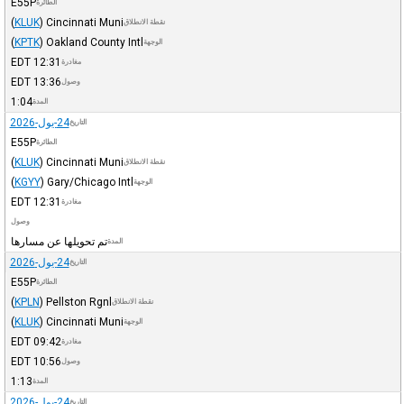
E55P
الطائرة
(
KLUK
)
Cincinnati Muni
نقطة الانطلاق
(
KPTK
)
Oakland County Intl
الوجهة
EDT
12:31
مغادرة
EDT
13:36
وصول
1:04
المدة
24-يول-2026
التاريخ
E55P
الطائرة
(
KLUK
)
Cincinnati Muni
نقطة الانطلاق
(
KGYY
)
Gary/Chicago Intl
الوجهة
EDT
12:31
مغادرة
وصول
تم تحويلها عن مسارها
المدة
24-يول-2026
التاريخ
E55P
الطائرة
(
KPLN
)
Pellston Rgnl
نقطة الانطلاق
(
KLUK
)
Cincinnati Muni
الوجهة
EDT
09:42
مغادرة
EDT
10:56
وصول
1:13
المدة
24-يول-2026
التاريخ