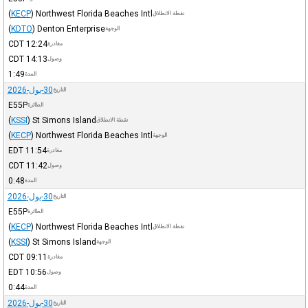
(
KECP
)
Northwest Florida Beaches Intl
نقطة الانطلاق
(
KDTO
)
Denton Enterprise
الوجهة
CDT
12:24
مغادرة
CDT
14:13
وصول
1:49
المدة
30-يول-2026
التاريخ
E55P
الطائرة
(
KSSI
)
St Simons Island
نقطة الانطلاق
(
KECP
)
Northwest Florida Beaches Intl
الوجهة
EDT
11:54
مغادرة
CDT
11:42
وصول
0:48
المدة
30-يول-2026
التاريخ
E55P
الطائرة
(
KECP
)
Northwest Florida Beaches Intl
نقطة الانطلاق
(
KSSI
)
St Simons Island
الوجهة
CDT
09:11
مغادرة
EDT
10:56
وصول
0:44
المدة
30-يول-2026
التاريخ