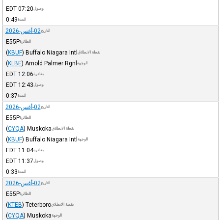
EDT
07:20
وصول
0:49
المدة
02-أغس-2026
التاريخ
E55P
الطائرة
(
KBUF
)
Buffalo Niagara Intl
نقطة الانطلاق
(
KLBE
)
Arnold Palmer Rgnl
الوجهة
EDT
12:06
مغادرة
EDT
12:43
وصول
0:37
المدة
02-أغس-2026
التاريخ
E55P
الطائرة
(
CYQA
)
Muskoka
نقطة الانطلاق
(
KBUF
)
Buffalo Niagara Intl
الوجهة
EDT
11:04
مغادرة
EDT
11:37
وصول
0:33
المدة
02-أغس-2026
التاريخ
E55P
الطائرة
(
KTEB
)
Teterboro
نقطة الانطلاق
(
CYQA
)
Muskoka
الوجهة