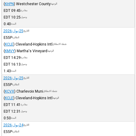
(
KHPN
)
Westchester County
الوجهة
EDT
09:45
مغادرة
EDT
10:25
وصول
0:40
المدة
25-يول-2026
التاريخ
E55P
الطائرة
(
KCLE
)
Cleveland-Hopkins Intl
نقطة الانطلاق
(
KMVY
)
Martha's Vineyard
الوجهة
EDT
14:29
مغادرة
EDT
16:13
وصول
1:43
المدة
25-يول-2026
التاريخ
E55P
الطائرة
(
KCVX
)
Charlevoix Muni
نقطة الانطلاق
(
KCLE
)
Cleveland-Hopkins Intl
الوجهة
EDT
11:41
مغادرة
EDT
12:31
وصول
0:50
المدة
24-يول-2026
التاريخ
E55P
الطائرة