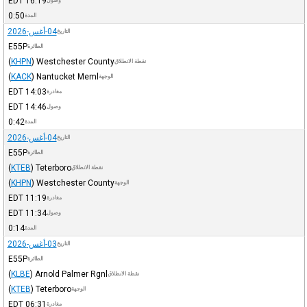
EDT
16:19
وصول
0:50
المدة
04-أغس-2026
التاريخ
E55P
الطائرة
(
KHPN
)
Westchester County
نقطة الانطلاق
(
KACK
)
Nantucket Meml
الوجهة
EDT
14:03
مغادرة
EDT
14:46
وصول
0:42
المدة
04-أغس-2026
التاريخ
E55P
الطائرة
(
KTEB
)
Teterboro
نقطة الانطلاق
(
KHPN
)
Westchester County
الوجهة
EDT
11:19
مغادرة
EDT
11:34
وصول
0:14
المدة
03-أغس-2026
التاريخ
E55P
الطائرة
(
KLBE
)
Arnold Palmer Rgnl
نقطة الانطلاق
(
KTEB
)
Teterboro
الوجهة
EDT
06:31
مغادرة