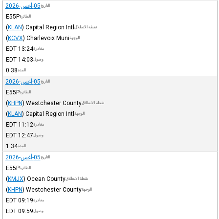
05-أغس-2026
التاريخ
E55P
الطائرة
(
KLAN
)
Capital Region Intl
نقطة الانطلاق
(
KCVX
)
Charlevoix Muni
الوجهة
EDT
13:24
مغادرة
EDT
14:03
وصول
0:38
المدة
05-أغس-2026
التاريخ
E55P
الطائرة
(
KHPN
)
Westchester County
نقطة الانطلاق
(
KLAN
)
Capital Region Intl
الوجهة
EDT
11:12
مغادرة
EDT
12:47
وصول
1:34
المدة
05-أغس-2026
التاريخ
E55P
الطائرة
(
KMJX
)
Ocean County
نقطة الانطلاق
(
KHPN
)
Westchester County
الوجهة
EDT
09:19
مغادرة
EDT
09:59
وصول