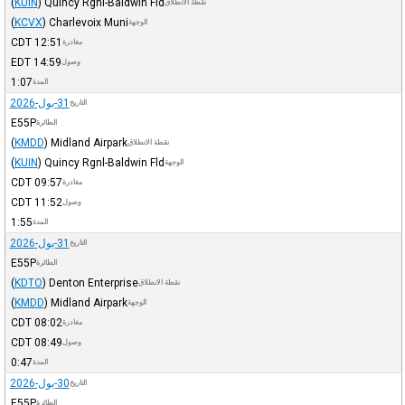
(
KUIN
)
Quincy Rgnl-Baldwin Fld
نقطة الانطلاق
(
KCVX
)
Charlevoix Muni
الوجهة
CDT
12:51
مغادرة
EDT
14:59
وصول
1:07
المدة
31-يول-2026
التاريخ
E55P
الطائرة
(
KMDD
)
Midland Airpark
نقطة الانطلاق
(
KUIN
)
Quincy Rgnl-Baldwin Fld
الوجهة
CDT
09:57
مغادرة
CDT
11:52
وصول
1:55
المدة
31-يول-2026
التاريخ
E55P
الطائرة
(
KDTO
)
Denton Enterprise
نقطة الانطلاق
(
KMDD
)
Midland Airpark
الوجهة
CDT
08:02
مغادرة
CDT
08:49
وصول
0:47
المدة
30-يول-2026
التاريخ
E55P
الطائرة