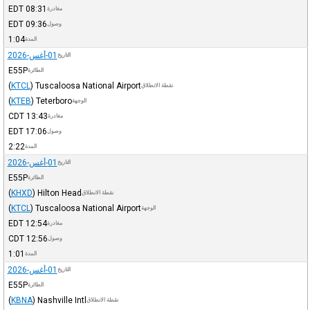
EDT
08:31
مغادرة
EDT
09:36
وصول
1:04
المدة
01-أغس-2026
التاريخ
E55P
الطائرة
(
KTCL
)
Tuscaloosa National Airport
نقطة الانطلاق
(
KTEB
)
Teterboro
الوجهة
CDT
13:43
مغادرة
EDT
17:06
وصول
2:22
المدة
01-أغس-2026
التاريخ
E55P
الطائرة
(
KHXD
)
Hilton Head
نقطة الانطلاق
(
KTCL
)
Tuscaloosa National Airport
الوجهة
EDT
12:54
مغادرة
CDT
12:56
وصول
1:01
المدة
01-أغس-2026
التاريخ
E55P
الطائرة
(
KBNA
)
Nashville Intl
نقطة الانطلاق