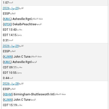
1:07
المدة
29-يول-2026
التاريخ
E55P
الطائرة
(
KAVL
)
Asheville Rgnl
نقطة الانطلاق
(
KPDK
)
Dekalb-Peachtree
الوجهة
EDT
13:43
مغادرة
EDT
14:15
وصول
0:31
المدة
29-يول-2026
التاريخ
E55P
الطائرة
(
KJWN
)
John C Tune
نقطة الانطلاق
(
KAVL
)
Asheville Rgnl
الوجهة
CDT
09:11
مغادرة
EDT
10:55
وصول
0:44
المدة
28-يول-2026
التاريخ
E55P
الطائرة
(
KBHM
)
Birmingham-Shuttlesworth Intl
نقطة الانطلاق
(
KJWN
)
John C Tune
الوجهة
CDT
15:19
مغادرة