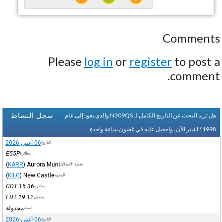
Comments
Please
log in
or
register
to post a
comment.
سجل النشاط
هل تريد البحث عن التاريخ الكامل لـ N309QS والذي يعود إلى عام
1998؟
اشتر الآن، واحصل عليه في غضون ساعة واحدة.
06-أغس-2026
التاريخ
E55P
الطائرة
(
KARR
)
Aurora Muni
نقطة الانطلاق
(
KILG
)
New Castle
الوجهة
CDT
16:36
مغادرة
EDT
19:12
وصول
مجدولة
المدة
06-أغس-2026
التاريخ