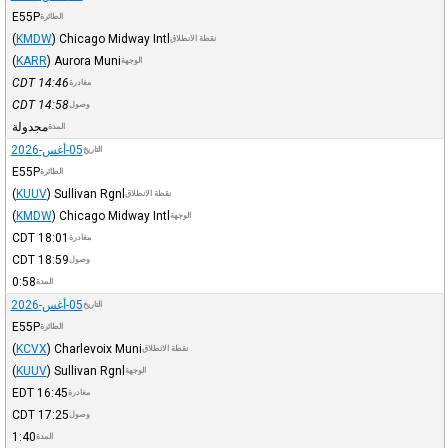
E55P
الطائرة
(
KMDW
)
Chicago Midway Intl
نقطة الانطلاق
(
KARR
)
Aurora Muni
الوجهة
CDT
14:46
مغادرة
CDT
14:58
وصول
مجدولة
المدة
05-أغس-2026
التاريخ
E55P
الطائرة
(
KUUV
)
Sullivan Rgnl
نقطة الانطلاق
(
KMDW
)
Chicago Midway Intl
الوجهة
CDT
18:01
مغادرة
CDT
18:59
وصول
0:58
المدة
05-أغس-2026
التاريخ
E55P
الطائرة
(
KCVX
)
Charlevoix Muni
نقطة الانطلاق
(
KUUV
)
Sullivan Rgnl
الوجهة
EDT
16:45
مغادرة
CDT
17:25
وصول
1:40
المدة