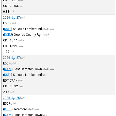
EDT
09:25
مغادرة
CDT
09:03
وصول
0:38
المدة
27-يول-2026
التاريخ
E55P
الطائرة
(
KSTL
)
St Louis Lambert Intl
نقطة الانطلاق
(
KCEU
)
Oconee County Rgnl
الوجهة
CDT
13:11
مغادرة
EDT
15:21
وصول
1:09
المدة
27-يول-2026
التاريخ
E55P
الطائرة
(
KJPX
)
East Hampton Town
نقطة الانطلاق
(
KSTL
)
St Louis Lambert Intl
الوجهة
EDT
07:14
مغادرة
CDT
08:32
وصول
2:17
المدة
26-يول-2026
التاريخ
E55P
الطائرة
(
KTEB
)
Teterboro
نقطة الانطلاق
(
KJPX
)
East Hampton Town
الوجهة