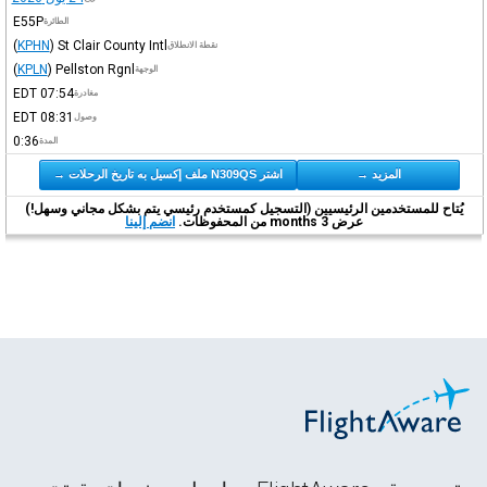
E55P
الطائرة
(
KPHN
)
St Clair County Intl
نقطة الانطلاق
(
KPLN
)
Pellston Rgnl
الوجهة
EDT
07:54
مغادرة
EDT
08:31
وصول
0:36
المدة
المزيد →
اشتر N309QS ملف إكسيل به تاريخ الرحلات →
يُتاح للمستخدمين الرئيسيين (التسجيل كمستخدم رئيسي يتم بشكل مجاني وسهل!)
عرض 3 months من المحفوظات.
انضم إلينا