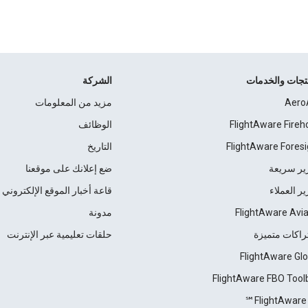
نتجات والخدمات
الشركة
Aero
مزيد من المعلومات
FlightAware Fireh
الوظائف
FlightAware Foresi
التاريخ
ير سريعة
ضع إعلانك على موقعنا
ير العملاء
قاعة أخبار الموقع الإلكتروني
FlightAware Avia
مدونة
راكات متميزة
حلقات تعليمية عبر الإنترنت
FlightAware Glo
FlightAware FBO Tool
FlightAware 