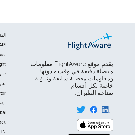
الم
API
ose
يقدم موقع FlightAware معلومات
ght
مفصلة دقيقة في وقت حدوثها
تقار
ومعلومات مفصلة سابقة وتبنؤية
تقار
خاصة بكل أقسام
صناعة الطيران.
tor
اشت
bal
box
TV℠