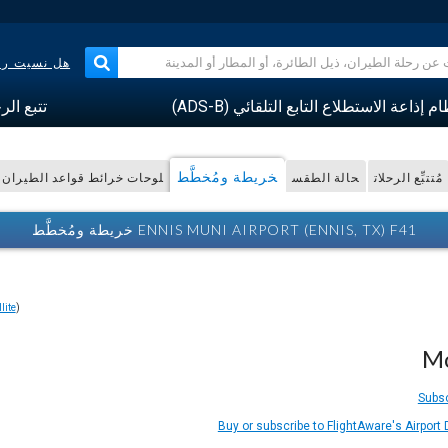
هل نسيت رقم
م إذاعة الاستطلاع التابع التلقائي (ADS-B)
تتبع الر
خريطة ومُخطَّط
مُتتبِّع الرحلات
حالة الطقس
لوحات خرائط قواعد الطيران ا
ENNIS MUNI AIRPORT (ENNIS, TX) F41 خريطة ومُخطَّط
lite
)
Mo
Subsc
Buy or subscribe to FlightAware's Airport