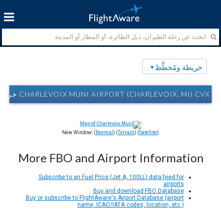
خريطة ومُخطَّط
CHARLEVOIX MUNI AIRPORT (CHARLEVOIX, MI) CVX خريطة ومُخطَّط
New Window: (
Normal
) (
Terrain
) (
Satellite
)
More FBO and Airport Information
Subscribe to an Fuel Price (Jet A, 100LL) data feed for
airports
Buy and download FBO Database
Buy or subscribe to FlightAware's Airport Database (airport
name, ICAO/IATA codes, location, etc.)