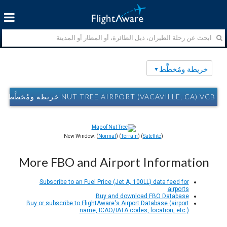
خريطة ومُخطَّط
NUT TREE AIRPORT (VACAVILLE, CA) VCB خريطة ومُخطَّط
New Window: (
Normal
) (
Terrain
) (
Satellite
)
More FBO and Airport Information
Subscribe to an Fuel Price (Jet A, 100LL) data feed for
airports
Buy and download FBO Database
Buy or subscribe to FlightAware's Airport Database (airport
name, ICAO/IATA codes, location, etc.)