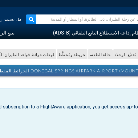
هل نسيت رقم
م إذاعة الاستطلاع التابع التلقائي (ADS-B)
تتبع الر
مُتتبِّع الرحلات
حالة الطقس
خريطة ومُخطَّط
لوحات خرائط قواعد الطيران الآ
DONEGAL SPRINGS AIRPARK A الخرائط المقطعية لقواعد الطيران البصرية
d subscription to a FlightAware application, you get access up-to-