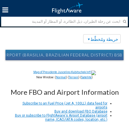
خريطة ومُخطَّط
EK INT'L AIRPORT (BRASILIA, BRAZILIAN FEDERAL DISTRICT) BSB
New Window: (
Normal
) (
Terrain
) (
Satellite
)
More FBO and Airport Information
Subscribe to an Fuel Price (Jet A, 100LL) data feed for
airports
Buy and download FBO Database
Buy or subscribe to FlightAware's Airport Database (airport
name, ICAO/IATA codes, location, etc.)